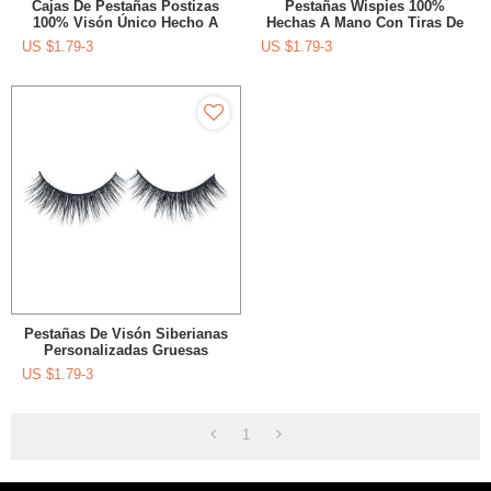
Cajas De Pestañas Postizas
Pestañas Wispies 100%
100% Visón Único Hecho A
Hechas A Mano Con Tiras De
Mano Con Espejo
Etiqueta Privada Con La
US $
1.79-3
US $
1.79-3
Herramienta Rizador De
Pestañas
Pestañas De Visón Siberianas
Personalizadas Gruesas
Largas Hechas A Mano Con
US $
1.79-3
Rizador De Pestañas
1