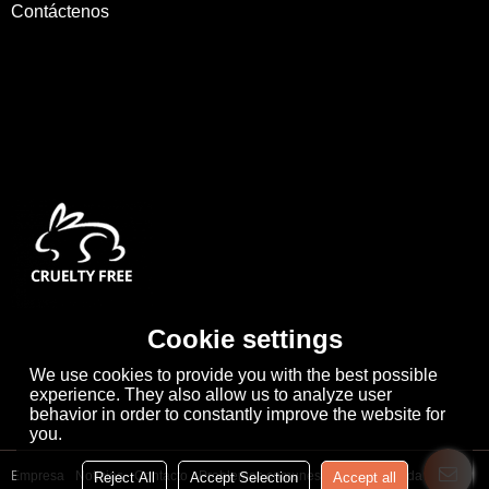
Contáctenos
Cookie settings
We use cookies to provide you with the best possible
experience. They also allow us to analyze user
behavior in order to constantly improve the website for
you.
Empresa
Noticias
Contacto
Problemas comunes
Noticia Privada
Reject All
Accept Selection
Accept all