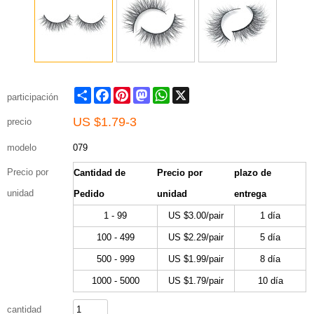
Share
Facebook
Pinterest
Mastodon
WhatsApp
X
participación
US $
1.79-3
precio
modelo
079
Precio por
Cantidad de
Precio por
plazo de
unidad
Pedido
unidad
entrega
1 - 99
US $
3.00
/pair
1 día
100 - 499
US $
2.29
/pair
5 día
500 - 999
US $
1.99
/pair
8 día
1000 - 5000
US $
1.79
/pair
10 día
cantidad