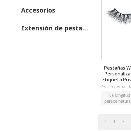
Accesorios
Extensión de pestañas
Pestañas W
Personaliza
Etiqueta Pri
De Empaqu
Precio por unid
La longitud
parece natural
usted mismo 
1