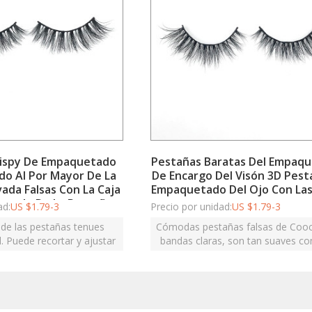
ispy De Empaquetado
Pestañas Baratas Del Empaq
do Al Por Mayor De La
De Encargo Del Visón 3D Pest
vada Falsas Con La Caja
Empaquetado Del Ojo Con Las
etado De La Pestaña
ad:
US $
1.79-3
Precio por unidad:
US $
1.79-3
 de las pestañas tenues
Cómodas pestañas falsas de Coo
. Puede recortar y ajustar
bandas claras, son tan suaves co
si la tira de la banda es
cabello humano, fáciles de aplicar y
larga para su