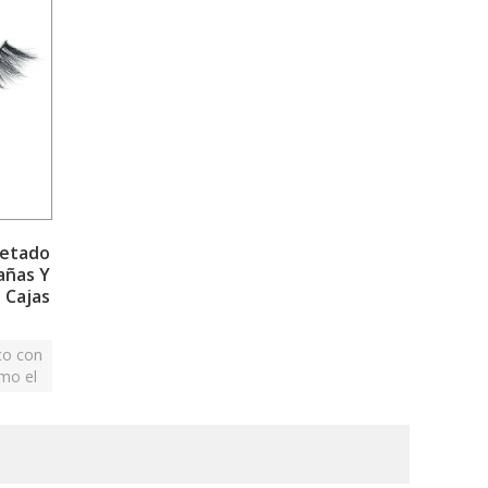
uetado
añas Y
 Cajas
co con
mo el
 quitar