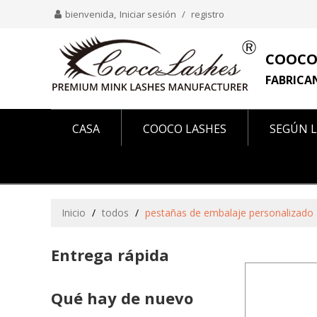
bienvenida,
Iniciar sesión
/
registro
COOCO
FABRICA
CASA
COOCO LASHES
SEGÚN L
COMO SE VE EN
SOBRE NOSOTROS
Inicio
/
todos
/
pestañas de embalaje personalizado
Entrega rápida
Qué hay de nuevo