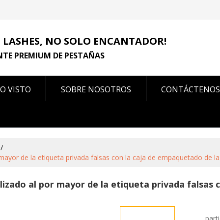
 LASHES, NO SOLO ENCANTADOR!
NTE PREMIUM DE PESTAÑAS
O VISTO
SOBRE NOSOTROS
CONTÁCTENOS
CONTÁCTENOS
/
yor de la etiqueta privada falsas con la caja de empaquetado de l
ado al por mayor de la etiqueta privada falsas 
part