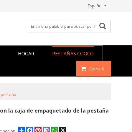
Español
HOGAR
PESTAÑAS COOCO
Carro
0
a pestaña
con la caja de empaquetado de la pestaña
Share
Facebook
Pinterest
Mastodon
WhatsApp
X
icipación