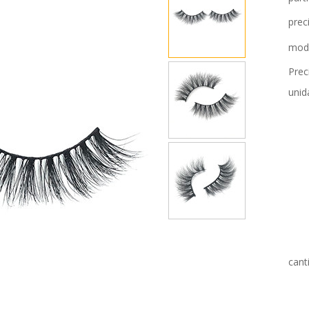
prec
mod
Prec
unid
cant
A