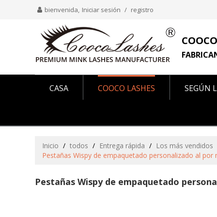
bienvenida,
Iniciar sesión
/
registro
COOCO
FABRICA
CASA
COOCO LASHES
SEGÚN L
COMO SE VE EN
SOBRE NOSOTROS
Inicio
/
todos
/
Entrega rápida
/
Los más vendidos
Pestañas Wispy de empaquetado personalizado al por ma
Pestañas Wispy de empaquetado personaliz