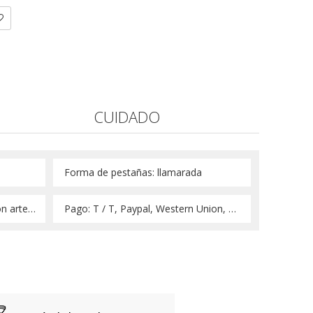
CUIDADO
 Forma de pestañas: llamarada 
 Característica: banda de algodón artesanal 
 Pago: T / T, Paypal, Western Union, Money Gram 