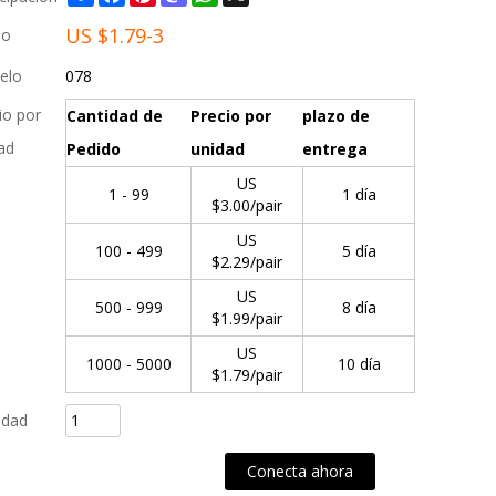
US $
1.79-3
io
elo
078
io por
Cantidad de
Precio por
plazo de
ad
Pedido
unidad
entrega
US
1 - 99
1 día
$
3.00
/pair
US
100 - 499
5 día
$
2.29
/pair
US
500 - 999
8 día
$
1.99
/pair
US
1000 - 5000
10 día
$
1.79
/pair
idad
gregar al pedido de compra
Conecta ahora