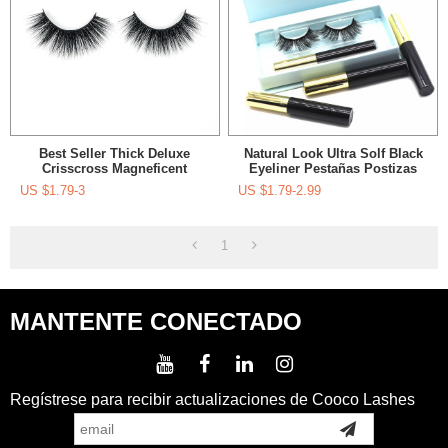
Best Seller Thick Deluxe
Natural Look Ultra Solf Black
Crisscross Magneficent
Eyeliner Pestañas Postizas
Dramático Pestañas Postizas
Magnéticas Para Ojos Enteros
US $
1.79-3
US $
1.79-2.99
Para Ojos
1
MANTENTE CONECTADO
Regístrese para recibir actualizaciones de Cooco Lashes