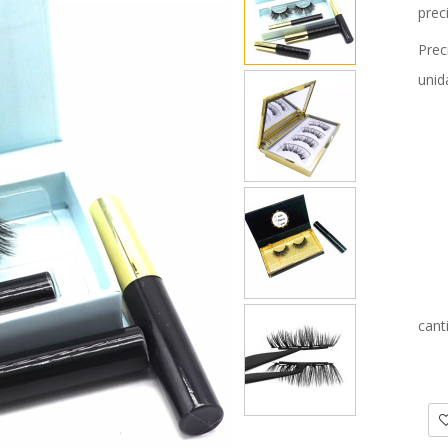
prec
Prec
unid
cant
A