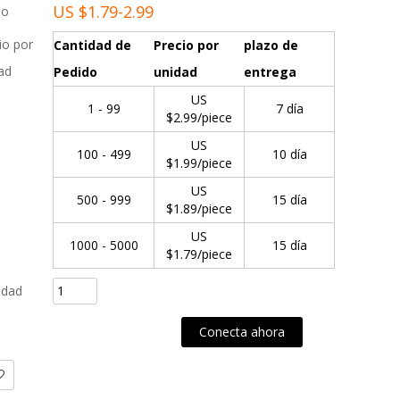
US $
1.79-2.99
io
io por
Cantidad de
Precio por
plazo de
ad
Pedido
unidad
entrega
US
1 - 99
7 día
$
2.99
/piece
US
100 - 499
10 día
$
1.99
/piece
US
500 - 999
15 día
$
1.89
/piece
US
1000 - 5000
15 día
$
1.79
/piece
idad
gregar al pedido de compra
Conecta ahora