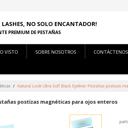
 LASHES, NO SOLO ENCANTADOR!
NTE PREMIUM DE PESTAÑAS
O VISTO
SOBRE NOSOTROS
CONTÁCTENOS
CONTÁCTENOS
éticas
/
Natural Look Ultra Solf Black Eyeliner Pestañas postizas m
estañas postizas magnéticas para ojos enteros
part