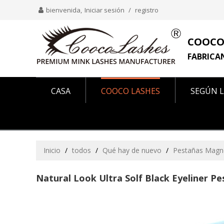
bienvenida,
Iniciar sesión
/
registro
COOCO
FABRICA
CASA
COOCO LASHES
SEGÚN L
COMO SE VE EN
SOBRE NOSOTROS
Inicio
/
todos
/
Qué hay de nuevo
/
Pestañas Magn
Natural Look Ultra Solf Black Eyeliner P