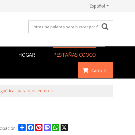
Español
HOGAR
PESTAÑAS COOCO
Carro
0
agnéticas para ojos enteros
Share
Facebook
Pinterest
Mastodon
WhatsApp
X
icipación