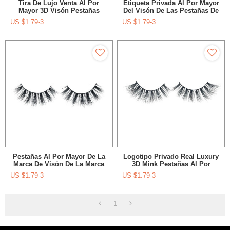
Tira De Lujo Venta Al Por
Etiqueta Privada Al Por Mayor
Mayor 3D Visón Pestañas
Del Visón De Las Pestañas De
Proveedores Visón
La Muestra Libre Impermeable
US $
1.79-3
US $
1.79-3
Con Los Aplicadores De Los
Latigazos
Pestañas Al Por Mayor De La
Logotipo Privado Real Luxury
Marca De Visón De La Marca
3D Mink Pestañas Al Por
Del Volumen De La Ráfaga
Mayor Con Pegamento De
US $
1.79-3
US $
1.79-3
Con Las Pinzas De Pestañas
Pestañas
1