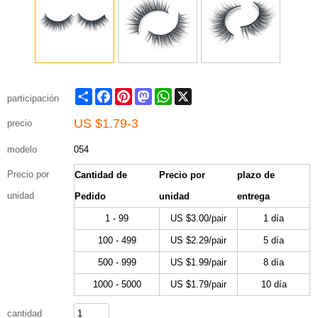
Share
Facebook
Pinterest
Mastodon
WhatsApp
X
participación
US $
1.79-3
precio
modelo
054
Precio por
Cantidad de
Precio por
plazo de
unidad
Pedido
unidad
entrega
1 - 99
US $
3.00
/pair
1 día
100 - 499
US $
2.29
/pair
5 día
500 - 999
US $
1.99
/pair
8 día
1000 - 5000
US $
1.79
/pair
10 día
cantidad