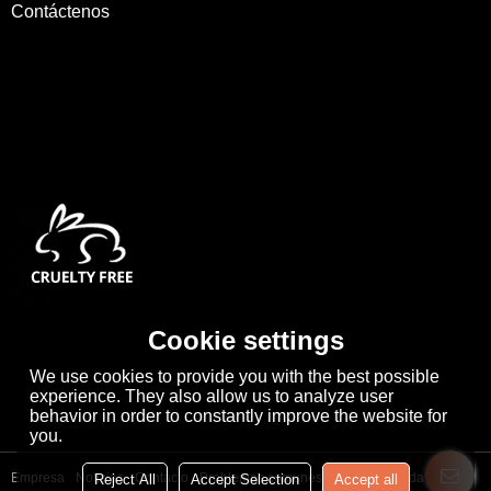
Contáctenos
Cookie settings
We use cookies to provide you with the best possible
experience. They also allow us to analyze user
behavior in order to constantly improve the website for
you.
Empresa
Noticias
Contacto
Problemas comunes
Noticia Privada
Reject All
Accept Selection
Accept all