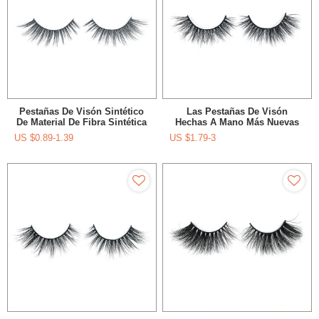
Pestañas De Visón Sintético
Las Pestañas De Visón
De Material De Fibra Sintética
Hechas A Mano Más Nuevas
De Lujo Reutilizables Hechas
De Fulffy 2019 Son Baratas
US $
0.89-1.39
US $
1.79-3
A Mano Para Maquillaje De
Para El Maquillaje De Las
Mujer
Mujeres