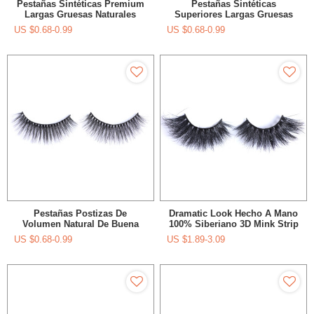
Pestañas Sintéticas Premium
Pestañas Sintéticas
Largas Gruesas Naturales
Superiores Largas Gruesas
100% Hechas A Mano Para
Naturales 100% Hechas A
US $
0.68-0.99
US $
0.68-0.99
Maquillaje
Mano Para El Maquillaje
Pestañas Postizas De
Dramatic Look Hecho A Mano
Volumen Natural De Buena
100% Siberiano 3D Mink Strip
Calidad Para Maquillaje Diario
25mm Pestañas Para
US $
0.68-0.99
US $
1.89-3.09
Maquillaje