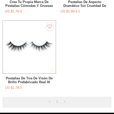
Crea Tu Propia Marca De
Pestañas De Aspecto
Pestañas Cómodas Y Gruesas
Dramático Sin Crueldad De
Pestañas De Visón 3D Baratas
Visón De Alto Volumen 25 Mm
US $
1.79-3
US $
1.89-3.1
Para Maquillaje De Cejas
Para Maquillaje
Pestañas De Tira De Visón De
Brillo Prefabricado Real Al
Por Mayor Para Maquillaje De
US $
1.79-3
Ojos
1