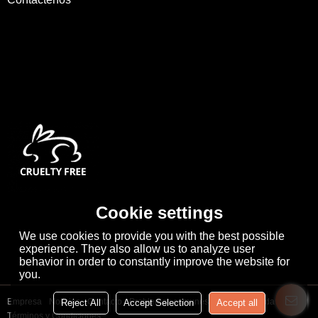
Cookie settings
We use cookies to provide you with the best possible
experience. They also allow us to analyze user
behavior in order to constantly improve the website for
you.
Empresa
Noticias
Contacto
Problemas comunes
Noticia Privada
Reject All
Accept Selection
Accept all
Términos y Condiciones