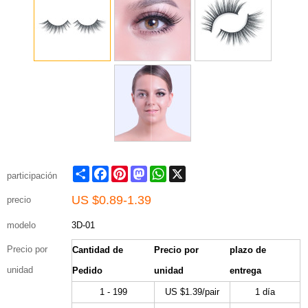
Share
Facebook
Pinterest
Mastodon
WhatsApp
X
participación
US $
0.89-1.39
precio
modelo
3D-01
Precio por
Cantidad de
Precio por
plazo de
unidad
Pedido
unidad
entrega
1 - 199
US $
1.39
/pair
1 día