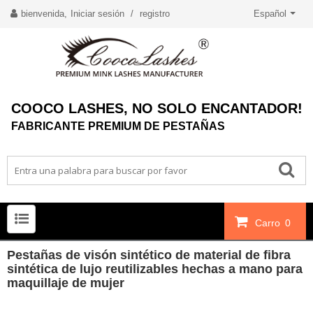
bienvenida,
Iniciar sesión
/
registro
Español
COOCO LASHES, NO SOLO ENCANTADOR!
FABRICANTE PREMIUM DE PESTAÑAS
Carro
0
Pestañas de visón sintético de material de fibra
sintética de lujo reutilizables hechas a mano para
maquillaje de mujer