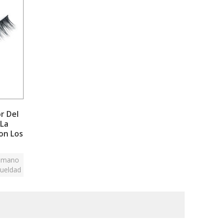
r Del
 La
on Los
zos
a mano
rueldad
das a