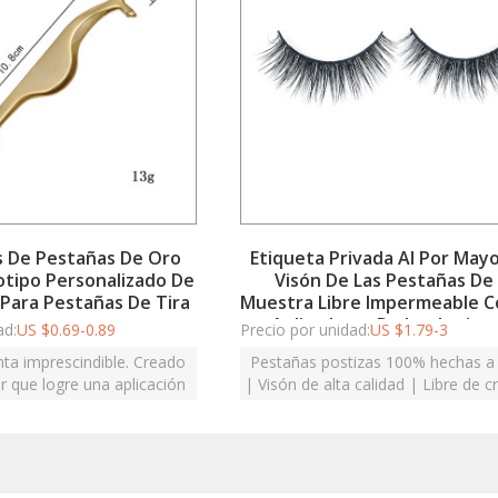
s De Pestañas De Oro
Etiqueta Privada Al Por Mayo
otipo Personalizado De
Visón De Las Pestañas De
 Para Pestañas De Tira
Muestra Libre Impermeable C
Aplicadores De Los Latiga
ad:
US $
0.69-0.89
Precio por unidad:
US $
1.79-3
ta imprescindible. Creado
Pestañas postizas 100% hechas 
r que logre una aplicación
| Visón de alta calidad | Libre de c
a en todo momento.
| No irritante | Pestañas escogi
mano de