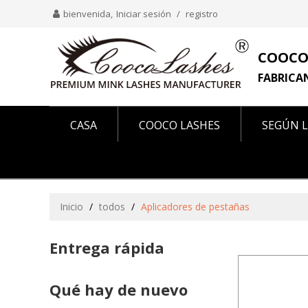
bienvenida,
Iniciar sesión
/
registro
COOCO
FABRICA
CASA
COOCO LASHES
SEGÚN L
COMO SE VE EN
SOBRE NOSOTROS
Inicio
/
todos
/
Aplicadores de pestañas
Entrega rápida
Qué hay de nuevo