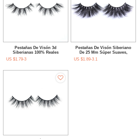
Pestañas De Visón 3d
Pestañas De Visón Siberiano
Siberianas 100% Reales
De 25 Mm Súper Suaves,
Reutilizables Hechas A Mano
Gruesas, Súper Suaves Y
US $
1.79-3
US $
1.89-3.1
De Estilo Natural Al Por Mayor
Dramáticas En Caja Premium