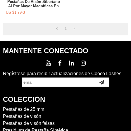
Pestañas De Visón Siberiano
Al Por Mayor Magníficas En
China
US $
1.79-3
1
MANTENTE CONECTADO
Regístrese para recibir actualizaciones de Cooco Lashes
COLECCIÓN
Pestañas de 25 mm
Pestañas de visón
Pestañas de visón falsas
Presidium de Pestaña Sintética