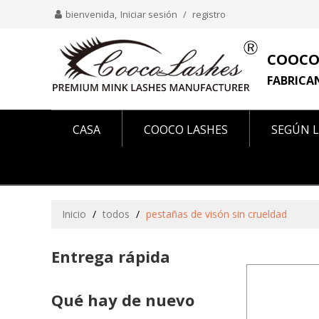
bienvenida,
Iniciar sesión
/
registro
COOCO
FABRICA
CASA
COOCO LASHES
SEGÚN L
COMO SE VE EN
SOBRE NOSOTROS
Inicio
/
todos
/
pestañas de visón sin crueldad
Entrega rápida
Qué hay de nuevo