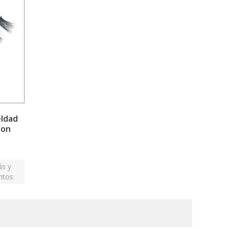
eldad
Con
ás y
ntos
n más