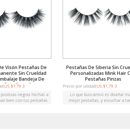
De Visón Pestañas De
Pestañas De Siberia Sin Cru
anente Sin Crueldad
Personalizadas Mink Hair 
Embalaje Bandeja De
Pestañas Pinzas
co Para Pestañas
ad:
US $
1.79-3
Precio por unidad:
US $
1.79-3
postizas negras hechas a
Lo que buscamos es diseñar m
n bien con tus pestañas
mejor pestañas, y escuchar a ta
y embellecen tus ojos.
clientes satisfechos lo hace aú
dulce.