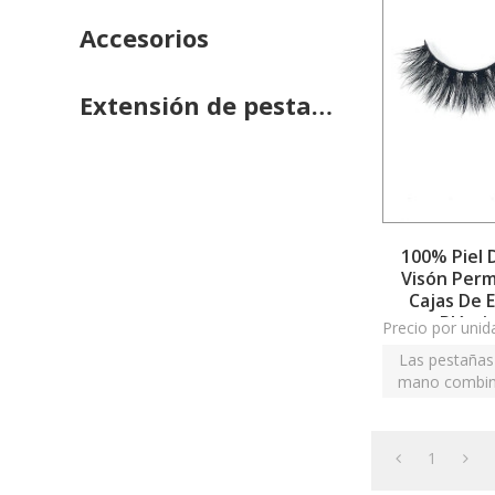
Accesorios
Extensión de pestañas
100% Piel 
Visón Perm
Cajas De 
Plásti
Precio por unid
Las pestañas 
mano combina
naturales 
1