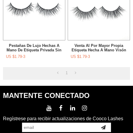
Pestañas De Lujo Hechas A
Venta Al Por Mayor Propia
Mano De Etiqueta Privada Sin
Etiqueta Hecha A Mano Visón
Pestañas De Lujo Pestañas
Pestañas Etiqueta Privada Y
US $
1.79-3
US $
1.79-3
Para Pestañas Amor
Maquillaje
1
MANTENTE CONECTADO
Regístrese para recibir actualizaciones de Cooco Lashes