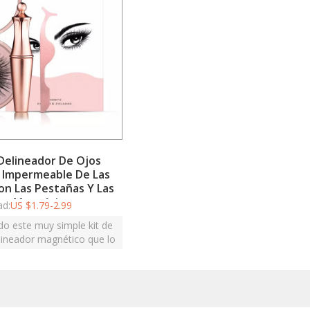
 Delineador De Ojos
 Impermeable De Las
on Las Pestañas Y Las
as Magnéticas
ad:
US $
1.79-2.99
o este muy simple kit de
lineador magnético que lo
rar pestañas más gruesas,
más largas.