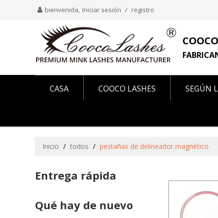
bienvenida,
Iniciar sesión
/
registro
COOCO
FABRICA
CASA
COOCO LASHES
SEGÚN L
COMO SE VE EN
SOBRE NOSOTROS
Inicio
/
todos
/
pestañas de delineador magnético
Entrega rápida
Qué hay de nuevo