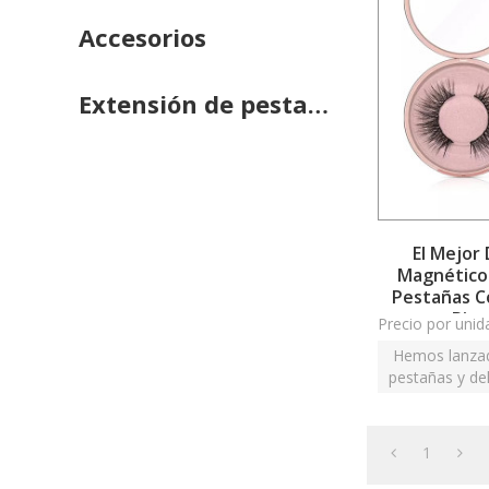
Accesorios
Extensión de pestañas
El Mejor
Magnético
Pestañas C
Pinz
Precio por unid
Hemos lanzad
pestañas y de
ayudará a log
1