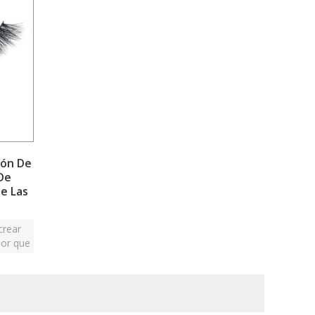
són De
 De
De Las
crear
ior que
bles.