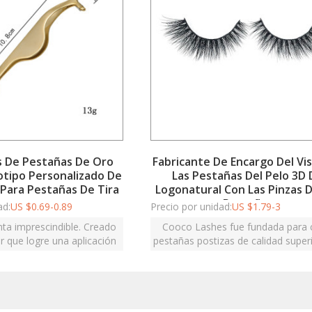
s De Pestañas De Oro
Fabricante De Encargo Del Vi
otipo Personalizado De
Las Pestañas Del Pelo 3D
 Para Pestañas De Tira
Logonatural Con Las Pinzas 
Pestañas
ad:
US $
0.69-0.89
Precio por unidad:
US $
1.79-3
ta imprescindible. Creado
Cooco Lashes fue fundada para 
r que logre una aplicación
pestañas postizas de calidad super
a en todo momento.
son duraderas, hermosas y asequi