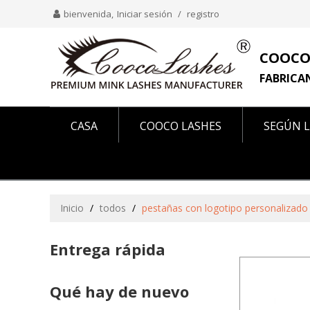
bienvenida,
Iniciar sesión
/
registro
COOCO
FABRICA
CASA
COOCO LASHES
SEGÚN L
COMO SE VE EN
SOBRE NOSOTROS
Inicio
/
todos
/
pestañas con logotipo personalizado
Entrega rápida
Qué hay de nuevo