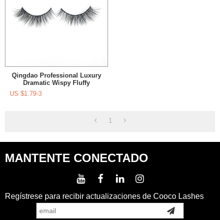
Qingdao Professional Luxury
Dramatic Wispy Fluffy
Eyelashes Bag Para Caja De
US $
1.79-3
Embalaje
1
MANTENTE CONECTADO
Regístrese para recibir actualizaciones de Cooco Lashes