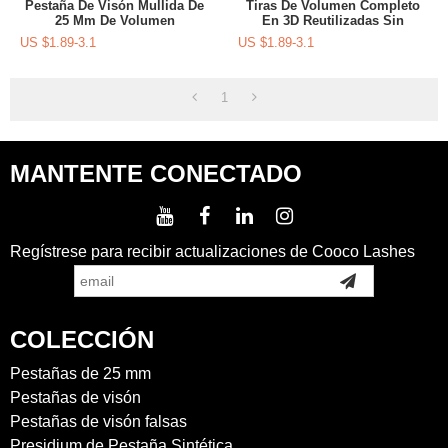
Pestaña De Visón Mullida De
Tiras De Volumen Completo
25 Mm De Volumen
En 3D Reutilizadas Sin
Voluminoso De Gran Volumen
Crueldad Premium Proveedor
US $
1.89-3.1
US $
1.89-3.1
Con Etiqueta Privada
De Pestañas De Visón De 25
Mm
1
MANTENTE CONECTADO
Regístrese para recibir actualizaciones de Cooco Lashes
COLECCIÓN
Pestañas de 25 mm
Pestañas de visón
Pestañas de visón falsas
Presidium de Pestaña Sintética