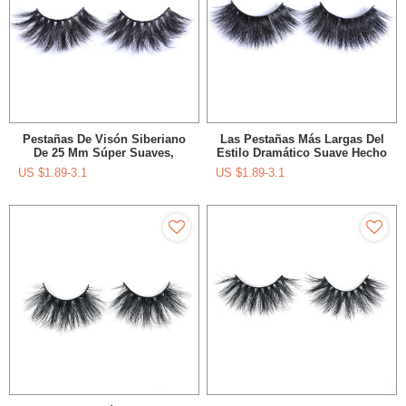
Pestañas De Visón Siberiano
Las Pestañas Más Largas Del
De 25 Mm Súper Suaves,
Estilo Dramático Suave Hecho
Gruesas, Súper Suaves Y
A Mano Al Por Mayor Con La
US $
1.89-3.1
US $
1.89-3.1
Dramáticas En Caja Premium
Caja De Pestañas De Encargo