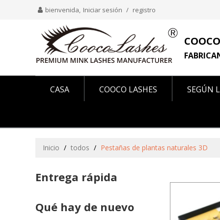
bienvenida,
Iniciar sesión
/
registro
COOCO
FABRICA
CASA
COOCO LASHES
SEGÚN L
COMO SE VE EN
SOBRE NOSOTROS
Inicio
/
todos
/
Pestañas de plantas naturales 3D
Entrega rápida
Qué hay de nuevo