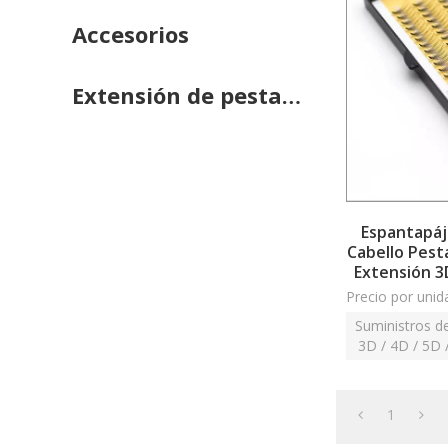
Accesorios
Extensión de pestañas
Espantapáj
Cabello Pest
Extensión 3
Precio por unid
Suministros d
3D / 4D / 5D 
0.10 mm. Fáci
1