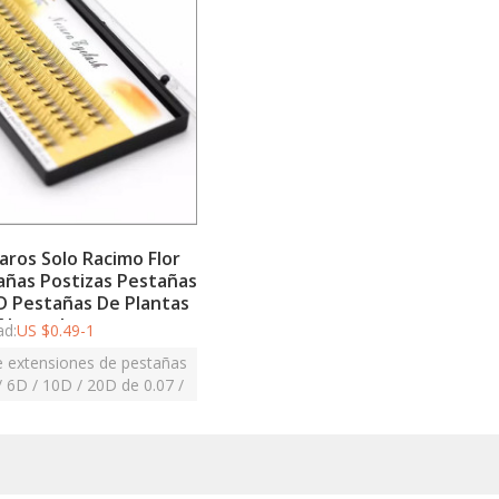
aros Solo Racimo Flor
añas Postizas Pestañas
D Pestañas De Plantas
Naturales
ad:
US $
0.49-1
e extensiones de pestañas
/ 6D / 10D / 20D de 0.07 /
l de usar y ahorre tiempo
de trabaj