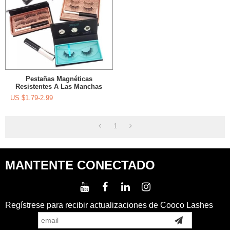
Pestañas Magnéticas
Resistentes A Las Manchas
Tradicionales Delineador De
US $
1.79-2.99
Ojos Magnético Fácil De Usar
1
MANTENTE CONECTADO
Regístrese para recibir actualizaciones de Cooco Lashes