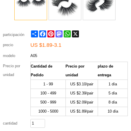
Share
Facebook
Pinterest
Mastodon
WhatsApp
X
participación
US $
1.89-3.1
precio
modelo
A05
Precio por
Cantidad de
Precio por
plazo de
unidad
Pedido
unidad
entrega
1 - 99
US $
3.10
/pair
1 día
100 - 499
US $
2.39
/pair
5 día
500 - 999
US $
2.09
/pair
8 día
1000 - 5000
US $
1.89
/pair
10 día
cantidad