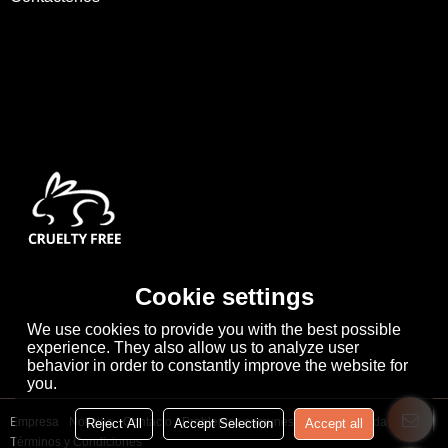
Cookie settings
We use cookies to provide you with the best possible
experience. They also allow us to analyze user
behavior in order to constantly improve the website for
you.
Empresa
Noticias
Contacto
Problemas comunes
Noticia Privada
Reject All
Accept Selection
Accept all
Términos y Condiciones