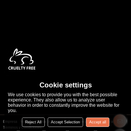
Cookie settings
We use cookies to provide you with the best possible
experience. They also allow us to analyze user
behavior in order to constantly improve the website for
you.
Empresa
Noticias
Contacto
Problemas comunes
Noticia Privada
Reject All
Accept Selection
Accept all
Términos y Condiciones