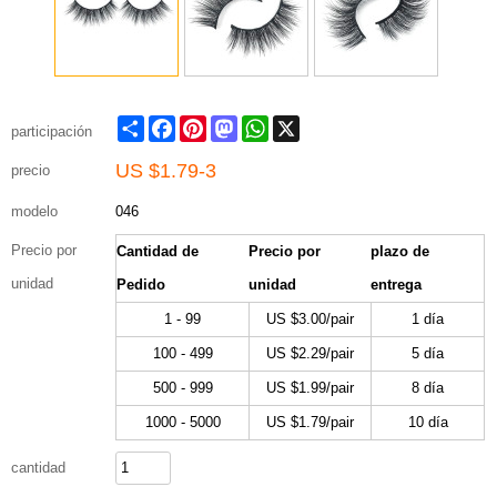
Share
Facebook
Pinterest
Mastodon
WhatsApp
X
participación
US $
1.79-3
precio
modelo
046
Precio por
Cantidad de
Precio por
plazo de
unidad
Pedido
unidad
entrega
1 - 99
US $
3.00
/pair
1 día
100 - 499
US $
2.29
/pair
5 día
500 - 999
US $
1.99
/pair
8 día
1000 - 5000
US $
1.79
/pair
10 día
cantidad