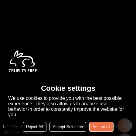
Cookie settings
We use cookies to provide you with the best possible
experience. They also allow us to analyze user
behavior in order to constantly improve the website for
you.
Empresa
Noticias
Contacto
Problemas comunes
Noticia Privada
Reject All
Accept Selection
Accept all
Términos y Condiciones