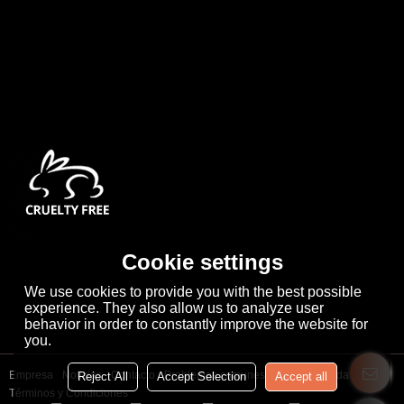
Cookie settings
We use cookies to provide you with the best possible
experience. They also allow us to analyze user
behavior in order to constantly improve the website for
you.
Empresa
Noticias
Contacto
Problemas comunes
Noticia Privada
Reject All
Accept Selection
Accept all
Términos y Condiciones