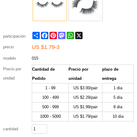
Share
Facebook
Pinterest
Mastodon
WhatsApp
X
participación
US $
1.79-3
precio
modelo
015
Precio por
Cantidad de
Precio por
plazo de
unidad
Pedido
unidad
entrega
1 - 99
US $
3.00
/pair
1 día
100 - 499
US $
2.29
/pair
5 día
500 - 999
US $
1.99
/pair
8 día
1000 - 5000
US $
1.79
/pair
10 día
cantidad