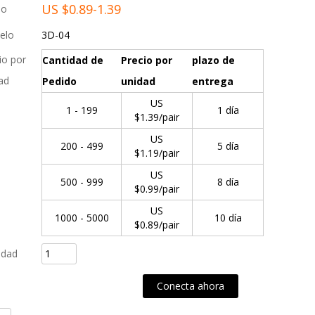
US $
0.89-1.39
io
elo
3D-04
io por
Cantidad de
Precio por
plazo de
ad
Pedido
unidad
entrega
US
1 - 199
1 día
$
1.39
/pair
US
200 - 499
5 día
$
1.19
/pair
US
500 - 999
8 día
$
0.99
/pair
US
1000 - 5000
10 día
$
0.89
/pair
idad
gregar al pedido de compra
Conecta ahora