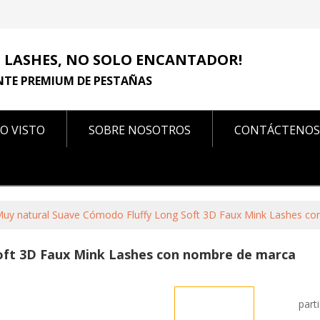
 LASHES, NO SOLO ENCANTADOR!
NTE PREMIUM DE PESTAÑAS
O VISTO
SOBRE NOSOTROS
CONTÁCTENOS
CONTÁCTENOS
uy natural Suave Cómodo Fluffy Long Soft 3D Faux Mink Lashes c
oft 3D Faux Mink Lashes con nombre de marca
part