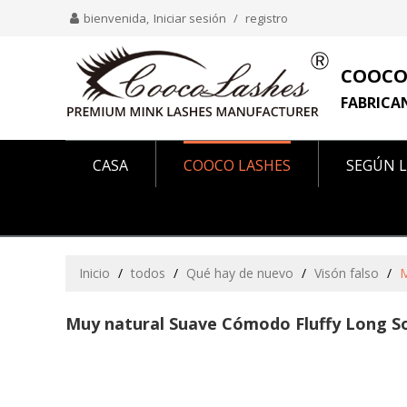
bienvenida,
Iniciar sesión
/
registro
COOCO
FABRICA
CASA
COOCO LASHES
SEGÚN L
COMO SE VE EN
SOBRE NOSOTROS
Inicio
/
todos
/
Qué hay de nuevo
/
Visón falso
/
M
Muy natural Suave Cómodo Fluffy Long S