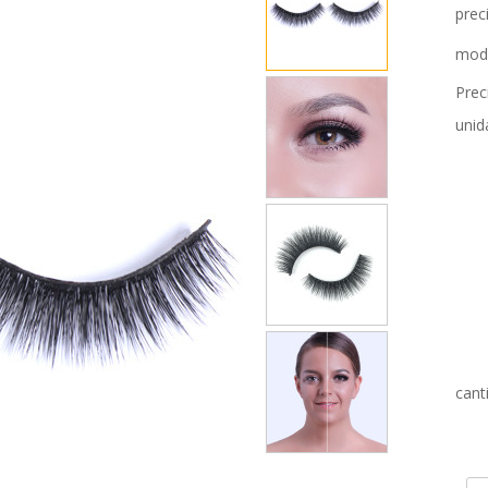
prec
mod
Prec
unid
cant
A