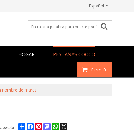
Español
HOGAR
PESTAÑAS COOCO
Carro
0
on nombre de marca
Share
Facebook
Pinterest
Mastodon
WhatsApp
X
icipación