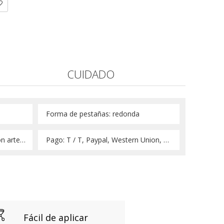
CUIDADO
 Forma de pestañas: redonda 
 Característica: banda de algodón artesanal 
 Pago: T / T, Paypal, Western Union, Money Gram 
Fácil de aplicar